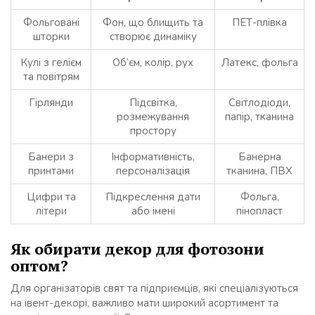
Фольговані
Фон, що блищить та
ПЕТ-плівка
шторки
створює динаміку
Кулі з гелієм
Об’єм, колір, рух
Латекс, фольга
та повітрям
Гірлянди
Підсвітка,
Світлодіоди,
розмежування
папір, тканина
простору
Банери з
Інформативність,
Банерна
принтами
персоналізація
тканина, ПВХ
Цифри та
Підкреслення дати
Фольга,
літери
або імені
пінопласт
Як обирати декор для фотозони
оптом?
Для організаторів свят та підприємців, які спеціалізуються
на івент-декорі, важливо мати широкий асортимент та