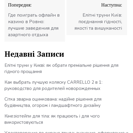
Навігація
Попередня:
Наступна:
записів
Где поиграть офлайн в
Елітні труни Київ:
казино в Ровно:
поєднання гідності,
лучшие заведения для
якості та вишуканості
азартного отдыха
Недавні Записи
Елітні труни у Києві: як обрати преміальне рішення для
гідного прощання
Как выбрать лучшую коляску CARRELLO 2 в 1:
руководство для родителей новорожденных
Сітка зварна оцинкована: надійне рішення для
будівництва, огорож і ландшафтного дизайну
Кінезіотейпи для тіла: як працюють і для чого
використовуються
Удостоверение по охране труда: значение, оформление и