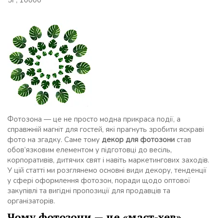
5Г, 10000
Фотозона — це не просто модна прикраса події, а
справжній магніт для гостей, які прагнуть зробити яскраві
фото на згадку. Саме тому
декор для фотозони
став
обов’язковим елементом у підготовці до весіль,
корпоративів, дитячих свят і навіть маркетингових заходів.
У цій статті ми розглянемо основні види декору, тенденції
у сфері оформлення фотозон, поради щодо оптової
закупівлі та вигідні пропозиції для продавців та
організаторів.
Чому фотозони — це «маст-хев»