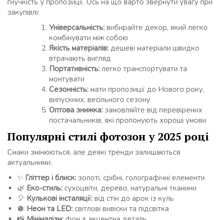
гнучкість у пропозиції. Ось на що варто звернути увагу при
закупівлі:
Універсальність:
вибирайте декор, який легко
комбінувати між собою
Якість матеріалів:
дешеві матеріали швидко
втрачають вигляд
Портативність:
легко транспортувати та
монтувати
Сезонність:
мати пропозиції до Нового року,
випускних, весільного сезону
Оптова знижка:
замовляйте від перевірених
постачальників, які пропонують хороші умови
Популярні стилі фотозон у 2025 році
Смаки змінюються, але деякі тренди залишаються
актуальними:
✨
Гліттер і блиск:
золоті, срібні, голографічні елементи
🌿
Еко-стиль:
сухоцвіти, дерево, натуральні тканини
🎈
Кулькові інсталяції:
від стін до арок із куль
🪩
Неон та LED:
світлові вивіски та підсвітка
📸
Мінімалізм:
фон + акцентна деталь