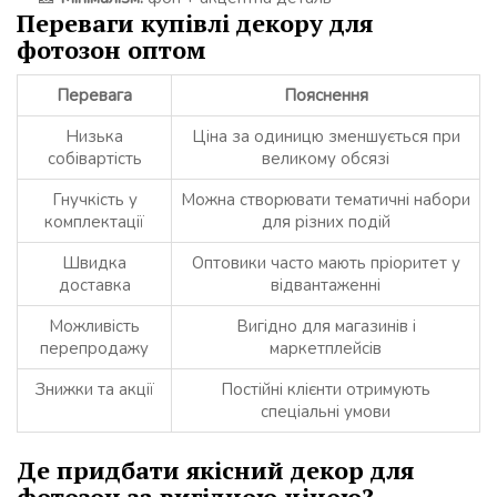
Переваги купівлі декору для
фотозон оптом
Перевага
Пояснення
Низька
Ціна за одиницю зменшується при
собівартість
великому обсязі
Гнучкість у
Можна створювати тематичні набори
комплектації
для різних подій
Швидка
Оптовики часто мають пріоритет у
доставка
відвантаженні
Можливість
Вигідно для магазинів і
перепродажу
маркетплейсів
Знижки та акції
Постійні клієнти отримують
спеціальні умови
Де придбати якісний декор для
фотозон за вигідною ціною?