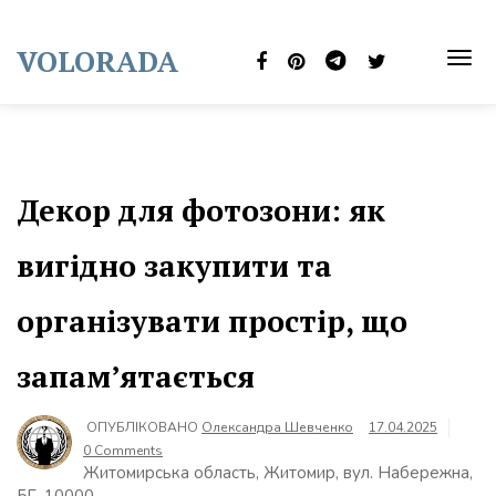
Skip
to
VOLORADA
content
TOG
NAVI
Декор для фотозони: як
вигідно закупити та
організувати простір, що
запам’ятається
ОПУБЛІКОВАНО
Олександра Шевченко
17.04.2025
0 Comments
Житомирська область, Житомир, вул. Набережна,