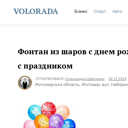
Skip
to
VOLORADA
Бізнес
Спорт
Авто
content
Фонтан из шаров с днем ро
с праздником
ОПУБЛІКОВАНО
Олександра Шевченко
02.12.2024
Житомирська область, Житомир, вул. Набереж