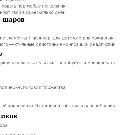
ировать под любые пожелания.
яют свой вид несколько дней.
з шаров
ие элементы. Например, для детского дня рождения
лого — стильные однотонные композиции с надписями.
в
ярким и привлекательным. Попробуйте комбинировать
подчеркнуть повод торжества.
ой композиции. Это добавит объема и разнообразия.
ников
ора:
ят пространство.