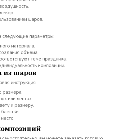
 воздушность.
декор.
ользованием шаров.
а следующие параметры:
ного материала.
создания объема.
оответствуют теме праздника.
ндивидуальность композиции.
а из шаров
овая инструкция:
о размера.
ях или лентах.
вету и размеру.
 блестки.
 место.
композиций
н самостоятельно, вы можете заказать готовую