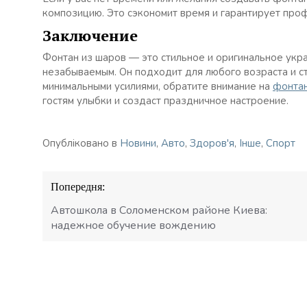
композицию. Это сэкономит время и гарантирует пр
Заключение
Фонтан из шаров — это стильное и оригинальное ук
незабываемым. Он подходит для любого возраста и ст
минимальными усилиями, обратите внимание на
фонтан
гостям улыбки и создаст праздничное настроение.
Опубліковано в
Новини
,
Авто
,
Здоров'я
,
Інше
,
Спорт
Навігація
Попередня:
записів
Автошкола в Соломенском районе Киева:
надежное обучение вождению