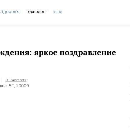
Здоров’я
Технології
Інше
ждения: яркое поздравление
0 Comments
на, 5Г, 10000