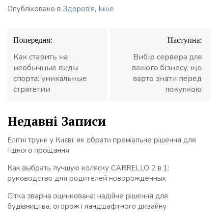
Опубліковано в
Здоров'я
,
Інше
Навігація
Попередня:
Наступна:
записів
Как ставить на
Вибір сервера для
необычные виды
вашого бізнесу: що
спорта: уникальные
варто знати перед
стратегии
покупкою
Недавні Записи
Елітні труни у Києві: як обрати преміальне рішення для
гідного прощання
Как выбрать лучшую коляску CARRELLO 2 в 1:
руководство для родителей новорожденных
Сітка зварна оцинкована: надійне рішення для
будівництва, огорож і ландшафтного дизайну